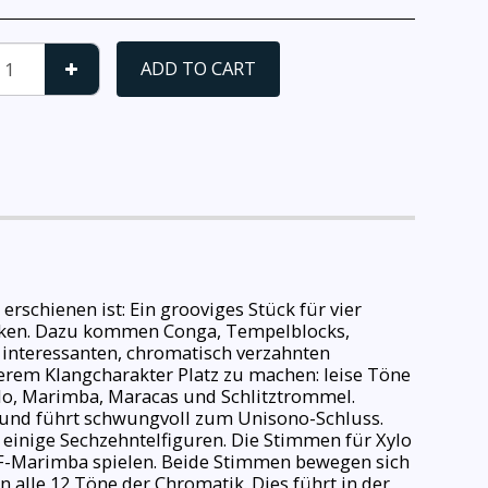
ADD TO CART
erschienen ist: Ein grooviges Stück für vier
Pauken. Dazu kommen Conga, Tempelblocks,
r interessanten, chromatisch verzahnten
erem Klangcharakter Platz zu machen: leise Töne
ylo, Marimba, Maracas und Schlitztrommel.
 und führt schwungvoll zum Unisono-Schluss.
einige Sechzehntelfiguren. Die Stimmen für Xylo
 F-Marimba spielen. Beide Stimmen bewegen sich
lle 12 Töne der Chromatik. Dies führt in der