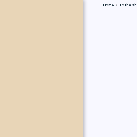
Home
To the s
HOME
NIRO MUSIC EDITION
PERCUSSION
DRUM SET
MALLETS
MALLETS - PIANO
ORCHESTRA - TIMPANI
MUSIC / DOWNLOAD
COMPOSERS