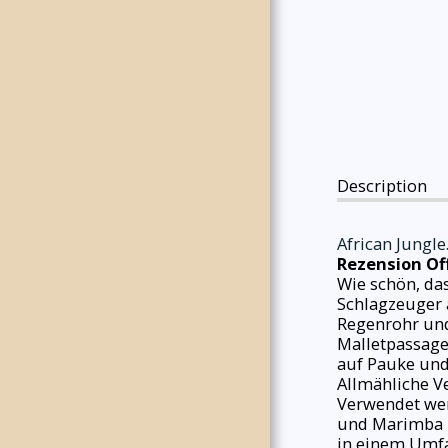
SPECIALS
Description
African Jungle
Rezension Of
Wie schön, das
Schlagzeuger 
Regenrohr und 
Malletpassage
auf Pauke und
Allmähliche 
Verwendet wer
und Marimba l
in einem Umfan