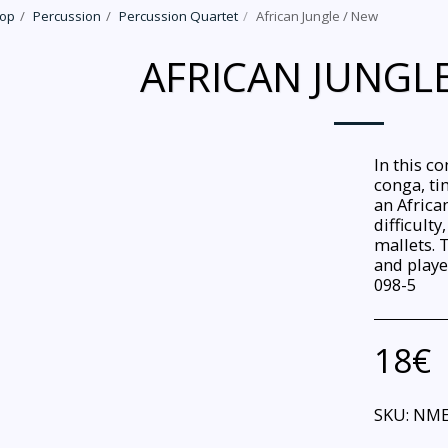
hop
Percussion
Percussion Quartet
African Jungle / New
AFRICAN JUNGLE
In this c
conga, ti
an African
difficult
mallets.
and playe
098-5
18
€
SKU:
NME