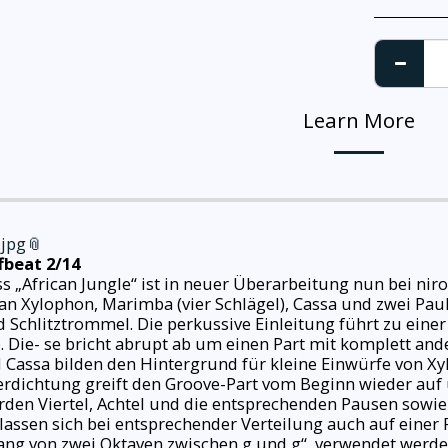
Learn More
.jpg
fbeat 2/14
s „African Jungle“ ist in neuer Überarbeitung nun bei niro 
an Xylophon, Marimba (vier Schlägel), Cassa und zwei 
Schlitztrommel. Die perkussive Einleitung führt zu eine
. Die- se bricht abrupt ab um einen Part mit komplett and
 Cassa bilden den Hintergrund für kleine Einwürfe von X
Verdichtung greift den Groove-Part vom Beginn wieder auf
den Viertel, Achtel und die entsprechenden Pausen sowie 
assen sich bei entsprechender Verteilung auch auf einer
g von zwei Oktaven zwischen g und g‘‘, verwendet werden a